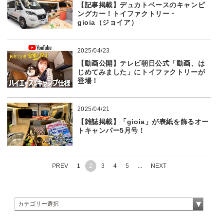
【記事掲載】デュカトベースのキャンピ
ングカー！トイファクトリー・
gioia（ジョイア）
2025/04/23
【動画公開】テレビ朝日公式「動画、は
じめてみました」にトイファクトリーが
登場！
2025/04/21
【雑誌掲載】「gioia」が表紙を飾るオー
トキャンパー5月号！
PREV
1
2
3
4
5
...
NEXT