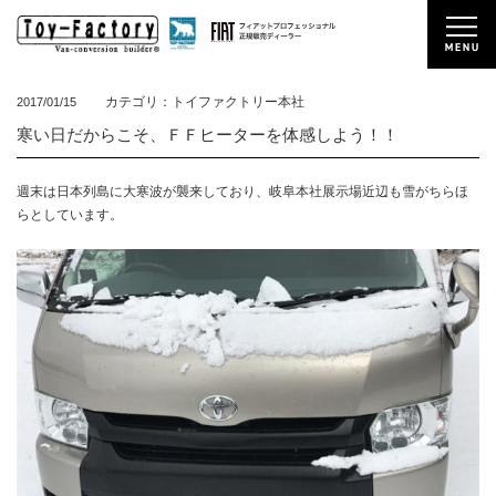
カテゴリ：トイファクトリー本社
2017/01/15
寒い日だからこそ、ＦＦヒーターを体感しよう！！
週末は日本列島に大寒波が襲来しており、岐阜本社展示場近辺も雪がちらほ
らとしています。