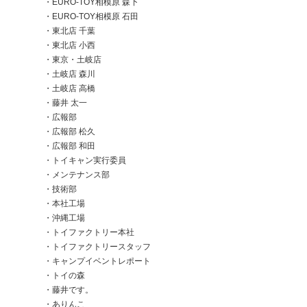
EURO-TOY相模原 森下
EURO-TOY相模原 石田
TFME事業部
】
東北店 千葉
キャンピングカーとは異なるBtoB/BtoG領域で、モビリ
面において
東北店 小西
ティやエネルギーに挑戦する新事業部
レストイレ」
東京・土岐店
土岐店 森川
土岐店 高橋
藤井 太一
広報部
広報部 松久
広報部 和田
トイキャン実行委員
メンテナンス部
技術部
本社工場
沖縄工場
トイファクトリー本社
トイファクトリースタッフ
キャンプイベントレポート
トイの森
藤井です。
ありんこ