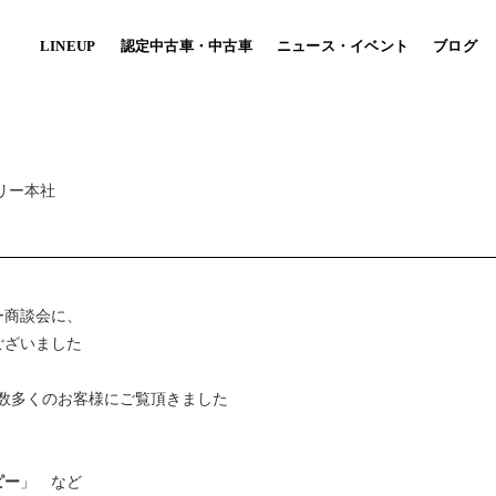
LINEUP
認定中古車・中古車
ニュース・イベント
ブログ
パーツ・車中泊ベッドキット
リー本社
MARU MOBI
(自治体/法人向け）
CO ハコハコ
TOY-BIKE トイバイク
軽に楽しめるエントリーモデル。
[キャンピングカー×ミニベロ]
ー商談会に、
ースに自由なレイアウトを実現！
旅の楽しさを提案する小径自転車専門
ございました
数多くのお客様にご覧頂きました
ピー
」 など