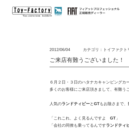
オリジナルキャンピングカー
2012/06/04
カテゴリ：トイファクト
ご来店有難うございました！
輸入車キャンピングカ
ー
(EURO-TOY)
HACO×HA
EURO-TOY ユーロトイ
バンライフを手
欧州が誇るモーターホーム・キャンピングトレーラーを
６月２日・３日のハタナカキャンピングカ
ハイエースをベ
日本へ。オリジナルDUCATOキャンパー始動！
多くのお客様にご来店頂きまして、有難う
人気の
ランドティピー
と
GT
もお陰さまで、
「これこれ、よく見るんですよ
GT
」
「会社の同僚も乗ってるんです
ランドティ