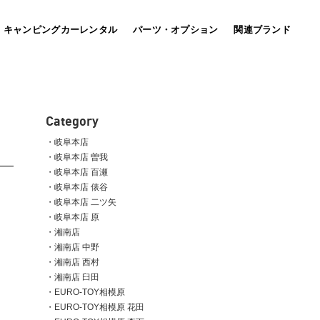
キャンピングカーレンタル
パーツ・オプション
関連ブランド
bott
(車載用キャビネット）
Category
岐阜本店
岐阜本店 曽我
岐阜本店 百瀬
MARU MOBI マルモビ
岐阜本店 俵谷
国土強靭化の推進へ！平時活用、有事機能発揮を形にし
岐阜本店 二ツ矢
たマルチパースモビリティ。
店。
岐阜本店 原
湘南店
湘南店 中野
湘南店 西村
湘南店 臼田
EURO-TOY相模原
EURO-TOY相模原 花田