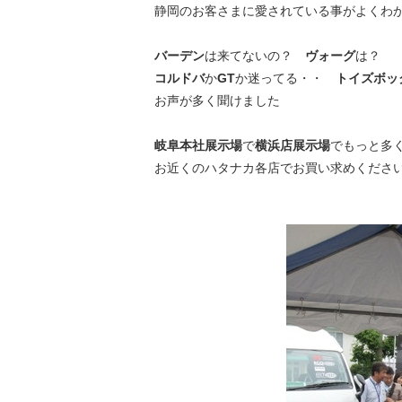
静岡のお客さまに愛されている事がよくわ
CRAFTPL
bott【日本総代理店】
職人たちの「コ
安全・快適・強度が特長の車載用キャビネットで、お仕
バーデン
は来てないの？
ヴォーグ
は？
カーインテリア
事しやすい「働くクルマ」にアップデート。
コルドバ
か
GT
か迷ってる・・
トイズボッ
お声が多く聞けました
岐阜本社展示場
で
横浜店展示場
でもっと多
お近くのハタナカ各店でお買い求めくださ