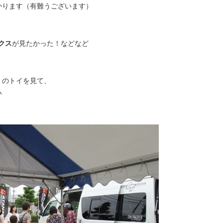
かります（有難うございます）
US クラフトプラス
clesana クレサナ【総代理店
ダワリ」をお届けする、
アウトドアや車中泊旅、災害時の衛生
用品ハンドメイドブランド。
革命をもたらす未来型の「ウォーター
クス
が見たかった！などなど
くのトイを見て、
い