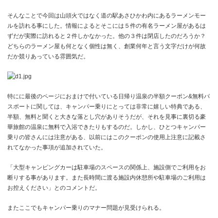
そんなことで今回は山頭火ではなく道の駅あさひかわ内にあるラーメンモー
ルを訪れる事にした。情報によるとそこには５件の有名ラーメン屋があるは
ずだが実際に訪れると２件しかなかった。他の３件は閉店したのだろうか？
どちらのラーメン屋も何となく個性は無く、創業何年と言う文字だけが何故
だか競りあっている雰囲気だ。
特にに最後のページにおまけで付いている日帰り温泉の半額クーポン&無料パ
スポートに関しては、キャンパー乗りにとっては非常に嬉しい特典である、
半額、無料と聞くと大きな落とし穴がありそうだが、それを見事に裏切る豪
華旅館の温泉に無料で入浴できたりもするのだ。しかし、ひとつキャンパー
乗りの皆さんには注意がある、以前にはこのクーポンの使用上注意に記載さ
れてなかった事項が追加されていた。
「大型キャンピングカーは駐車場のスペースの関係上、施設側でご利用をお
断りする事があります。また長時間に渡る施設内休憩所や駐車場のご利用は
お控えください」とのコメントだ。
またここでもキャンパー乗りのマナー問題が見受けられる。