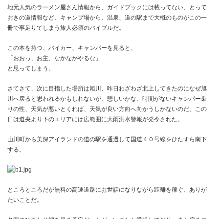
地元人気のラーメン屋さん情報から、ガイドブックには載ってない、とって
おきの道情報など、キャンプ場から、温泉、道の駅まで大概のものがこの一
冊で事足りてしまう旅人必須のバイブルだ。
この本を持つ、バイカー、キャンパーを見ると、
「おおっ、お主、なかなかやるな」
と思ってしまう。
さてさて、次に目指した場所は旭川、昨日わざわざ北上してきたのになぜ旭
川へ戻ると思われるかもしれないが、悲しいかな、時間がないキャンパー乗
りの性、天気が悪いとくれば、天気が良い方向へ向かうしかないのだ、この
日は道央より下のエリアには広範囲に大雨洪水警報が発令された。
山川町から美深アイランドの道の駅を通過して国道４０号線をひたすら南下
する。
ところところだが無料の高速道路にお世話になりながら距離を稼ぐ、ありが
たいことだ。