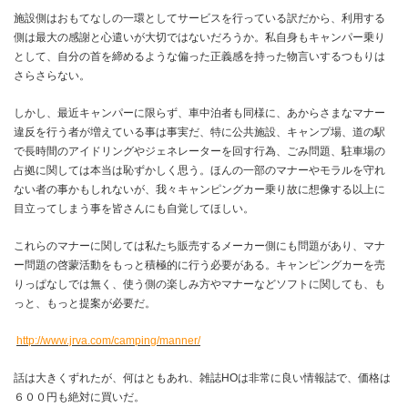
施設側はおもてなしの一環としてサービスを行っている訳だから、利用する
側は最大の感謝と心遣いが大切ではないだろうか。私自身もキャンパー乗り
として、自分の首を締めるような偏った正義感を持った物言いするつもりは
さらさらない。
しかし、最近キャンパーに限らず、車中泊者も同様に、あからさまなマナー
違反を行う者が増えている事は事実だ、特に公共施設、キャンプ場、道の駅
で長時間のアイドリングやジェネレーターを回す行為、ごみ問題、駐車場の
占拠に関しては本当は恥ずかしく思う。ほんの一部のマナーやモラルを守れ
ない者の事かもしれないが、我々キャンピングカー乗り故に想像する以上に
目立ってしまう事を皆さんにも自覚してほしい。
これらのマナーに関しては私たち販売するメーカー側にも問題があり、マナ
ー問題の啓蒙活動をもっと積極的に行う必要がある。キャンピングカーを売
りっぱなしでは無く、使う側の楽しみ方やマナーなどソフトに関しても、も
っと、もっと提案が必要だ。
http://www.jrva.com/camping/manner/
話は大きくずれたが、何はともあれ、雑誌HOは非常に良い情報誌で、価格は
６００円も絶対に買いだ。