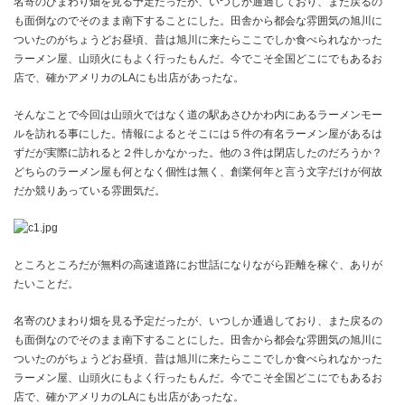
名寄のひまわり畑を見る予定だったが、いつしか通過しており、また戻るの
も面倒なのでそのまま南下することにした。田舎から都会な雰囲気の旭川に
ついたのがちょうどお昼頃、昔は旭川に来たらここでしか食べられなかった
ラーメン屋、山頭火にもよく行ったもんだ。今でこそ全国どこにでもあるお
店で、確かアメリカのLAにも出店があったな。
そんなことで今回は山頭火ではなく道の駅あさひかわ内にあるラーメンモー
ルを訪れる事にした。情報によるとそこには５件の有名ラーメン屋があるは
ずだが実際に訪れると２件しかなかった。他の３件は閉店したのだろうか？
どちらのラーメン屋も何となく個性は無く、創業何年と言う文字だけが何故
だか競りあっている雰囲気だ。
ところところだが無料の高速道路にお世話になりながら距離を稼ぐ、ありが
たいことだ。
名寄のひまわり畑を見る予定だったが、いつしか通過しており、また戻るの
も面倒なのでそのまま南下することにした。田舎から都会な雰囲気の旭川に
ついたのがちょうどお昼頃、昔は旭川に来たらここでしか食べられなかった
ラーメン屋、山頭火にもよく行ったもんだ。今でこそ全国どこにでもあるお
店で、確かアメリカのLAにも出店があったな。