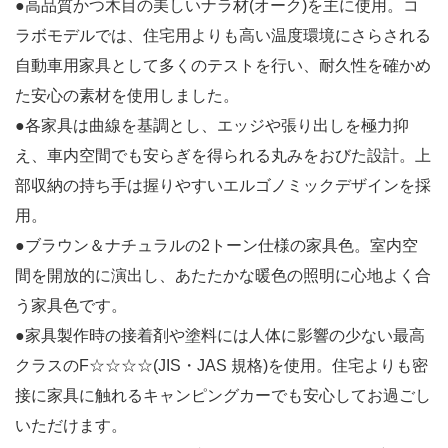
●高品質かつ木目の美しいナラ材(オーク)を主に使用。コ
ラボモデルでは、住宅用よりも高い温度環境にさらされる
自動車用家具として多くのテストを行い、耐久性を確かめ
た安心の素材を使用しました。
●各家具は曲線を基調とし、エッジや張り出しを極力抑
え、車内空間でも安らぎを得られる丸みをおびた設計。上
部収納の持ち手は握りやすいエルゴノミックデザインを採
用。
●ブラウン＆ナチュラルの2トーン仕様の家具色。室内空
間を開放的に演出し、あたたかな暖色の照明に心地よく合
う家具色です。
●家具製作時の接着剤や塗料には人体に影響の少ない最高
クラスのF☆☆☆☆(JIS・JAS 規格)を使用。住宅よりも密
接に家具に触れるキャンピングカーでも安心してお過ごし
いただけます。