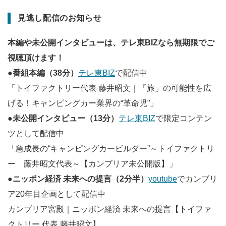
見逃し配信のお知らせ
本編や未公開インタビューは、テレ東BIZなら無期限でご
視聴頂けます！
●番組本編（38分）
テレ東BIZ
で配信中
「トイファクトリー代表 藤井昭文｜「旅」の可能性を広
げる！キャンピングカー業界の“革命児”」
●未公開インタビュー（13分）
テレ東BIZ
で限定コンテン
ツとして配信中
「急成長の“キャンピングカービルダー”～トイファクトリ
ー 藤井昭文代表～【カンブリア未公開版】」
●ニッポン経済 未来への提言（2分半）
youtube
でカンブリ
ア20年目企画として配信中
カンブリア宮殿｜ニッポン経済 未来への提言【トイファ
クトリー 代表 藤井昭文】