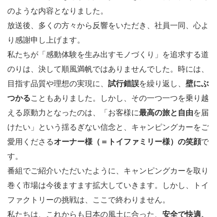
のような内容となりました。
放送後、多くの方々から反響をいただき、社員一同、心よ
り感謝申し上げます。
私たちが「感動体験を生み出すモノづくり」を追求する道
のりは、決して順風満帆ではありませんでした。時には、
目指す品質や理想の実現に、
試行錯誤
を繰り返し、
壁にぶ
つかる
こともありました。しかし、その一つ一つを乗り越
える原動力となったのは、「お客様に
最高の旅と自由
を届
けたい」という揺るぎない信念と、キャンピングカーをご
愛用くださる
オーナー様（＝トイファミリー様）の笑顔
で
す。
番組でご紹介いただいたように、キャンピングカーを取り
巻く市場は今後ますます拡大していきます。しかし、トイ
ファクトリーの挑戦は、ここで終わりません。
私たちは、これからも日本の風土に合った、
安全で快適、