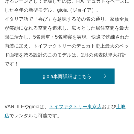
けるシーンとして登場したのは、FIATデュカトをベースに
した今年の新型モデル、gioia（ジョイア）。
イタリア語で「喜び」を意味するその名の通り、家族全員
が笑顔になれる空間を追求し、広々とした居住空間を最大
限に活かし、5名乗車・5名就寝を実現。快適で洗練された
内装に加え、トイファクトリーのデュカト史上最大のベッ
ド面積を誇る設計のこのモデルは、2月の発表以降大好評
です！
gioia車両詳細はこちら
VANLILEやgioiaは、
トイファクトリー東京店
および
土岐
店
でレンタルも可能です。