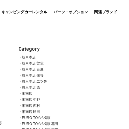
キャンピングカーレンタル
パーツ・オプション
関連ブランド
bott
(車載用キャビネット）
Category
岐阜本店
岐阜本店 曽我
岐阜本店 百瀬
MARU MOBI マルモビ
岐阜本店 俵谷
国土強靭化の推進へ！平時活用、有事機能発揮を形にし
岐阜本店 二ツ矢
たマルチパースモビリティ。
店。
岐阜本店 原
湘南店
湘南店 中野
湘南店 西村
湘南店 臼田
EURO-TOY相模原
楽
EURO-TOY相模原 花田