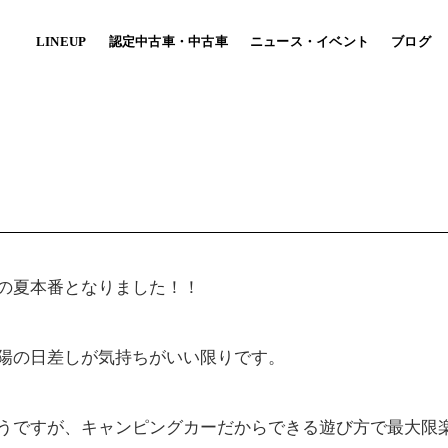
LINEUP
認定中古車・中古車
ニュース・イベント
ブログ
パーツ・車中泊ベッドキット
MARU MOBI
(自治体/法人向け）
CO ハコハコ
TOY-BIKE トイバイク
軽に楽しめるエントリーモデル。
[キャンピングカー×ミニベロ]
の夏本番となりました！！
ースに自由なレイアウトを実現！
旅の楽しさを提案する小径自転車専門
陽の日差しが気持ちがいい限りです。
うですが、キャンピングカーだからできる遊び方で最大限