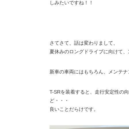
しみたいですね！！
CRAFTPL
bott【日本総代理店】
職人たちの「コ
安全・快適・強度が特長の車載用キャビネットで、お仕
カーインテリア
事しやすい「働くクルマ」にアップデート。
さてさて、話は変わりまして、
夏休みのロングドライブに向けて、1
新車の車両にはもちろん、メンテナ
T-SRを装着すると、走行安定性
ど・・・
良いことだらけです。