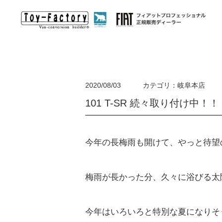
オリジナルキャンピングカー
2020/08/03
カテゴリ：岐阜本店
101 T-SR 続々取り付け中！！
輸入車キャンピングカ
ー
(EURO-TOY)
HACO×HA
EURO-TOY ユーロトイ
バンライフを手
欧州が誇るモーターホーム・キャンピングトレーラーを
今年の長梅雨も開けて、やっと待望
ハイエースをベ
日本へ。オリジナルDUCATOキャンパー始動！
梅雨が長かった分、久々に浴びる太
今年はいろいろと特別な夏になりそ