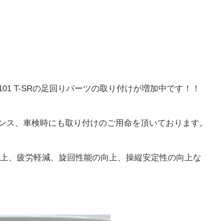
US クラフトプラス
clesana クレサナ【総代理店
ダワリ」をお届けする、
アウトドアや車中泊旅、災害時の衛生
用品ハンドメイドブランド。
革命をもたらす未来型の「ウォーター
01 T-SRの足回りパーツの取り付けが増加中です！！
ンス、車検時にも取り付けのご用命を頂いております。
の向上、疲労軽減、旋回性能の向上、操縦安定性の向上な