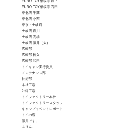
EURO-TOY相模原 森下
EURO-TOY相模原 石田
TFME事業部
】
東北店 千葉
キャンピングカーとは異なるBtoB/BtoG領域で、モビリ
面において
東北店 小西
ティやエネルギーに挑戦する新事業部
レストイレ」
東京・土岐店
土岐店 森川
土岐店 高橋
土岐店 藤井（太）
広報部
広報部 松久
広報部 和田
トイキャン実行委員
メンテナンス部
技術部
本社工場
沖縄工場
トイファクトリー本社
トイファクトリースタッフ
キャンプイベントレポート
トイの森
藤井です。
ありんこ