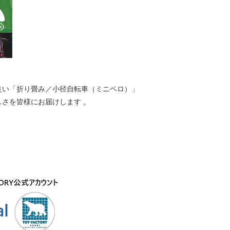
良い「折り畳み／小径自転車（ミニベロ）」
しさを皆様にお届けします
。