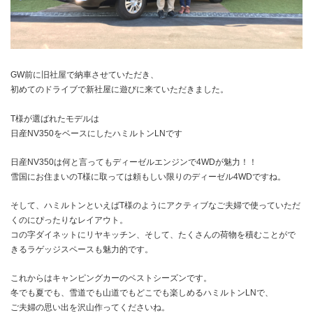
GW前に旧社屋で納車させていただき、
初めてのドライブで新社屋に遊びに来ていただきました。
T様が選ばれたモデルは
日産NV350をベースにしたハミルトンLNです
日産NV350は何と言ってもディーゼルエンジンで4WDが魅力！！
雪国にお住まいのT様に取っては頼もしい限りのディーゼル4WDですね。
そして、ハミルトンといえばT様のようにアクティブなご夫婦で使っていただ
くのにぴったりなレイアウト。
コの字ダイネットにリヤキッチン、そして、たくさんの荷物を積むことがで
きるラゲッジスペースも魅力的です。
これからはキャンピングカーのベストシーズンです。
冬でも夏でも、雪道でも山道でもどこでも楽しめるハミルトンLNで、
ご夫婦の思い出を沢山作ってくださいね。