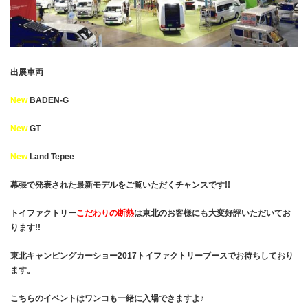
出展車両
New
BADEN-G
New
GT
New
Land Tepee
幕張で発表された最新モデルをご覧いただくチャンスです!!
トイファクトリー
こだわりの断熱
は東北のお客様にも大変好評いただいてお
ります!!
東北キャンピングカーショー2017トイファクトリーブースでお待ちしており
ます。
こちらのイベントはワンコも一緒に入場できますよ♪