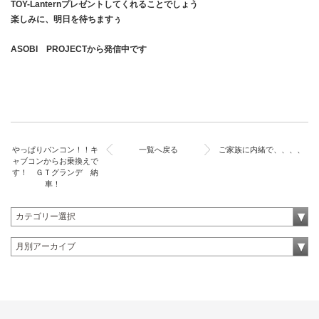
TOY-Lanternプレゼントしてくれることでしょう
楽しみに、明日を待ちますぅ
ASOBI PROJECTから発信中です
やっぱりバンコン！！キ
一覧へ戻る
ご家族に内緒で、、、、
ャブコンからお乗換えで
す！ ＧＴグランデ 納
車！