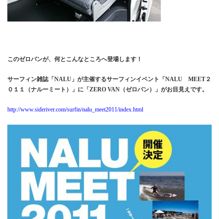
このゼロバンが、何とこんなところへ登場します！
サーフィン雑誌「
NALU
」が主催するサーフィンイベント「
NALU
MEET
２
０１１（ナルーミート）」に「
ZERO VAN
（ゼロバン）」がお目見えです。
http://www.sideriver.com/surfin/nalu_meet2011/index.html