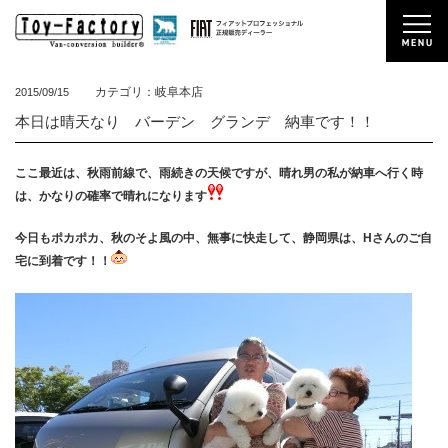
カテゴリ：岐阜本店
2015/09/15
本日は晴天なり バーデン グランデ 納車です！！
ここ最近は、秋雨前線で、雨続きの天候ですが、晴れ男の私が納車へ行く時
は、かなりの確率で晴れになります
今日もポカポカ、秋のそよ風の中、無事に快走して、静岡県は、Hさんのご自
宅に到着です！！