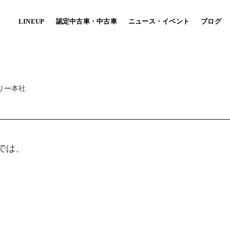
LINEUP
認定中古車・中古車
ニュース・イベント
ブログ
パーツ・車中泊ベッドキット
リー本社
MARU MOBI
(自治体/法人向け）
CO ハコハコ
TOY-BIKE トイバイク
軽に楽しめるエントリーモデル。
[キャンピングカー×ミニベロ]
では、
ースに自由なレイアウトを実現！
旅の楽しさを提案する小径自転車専門