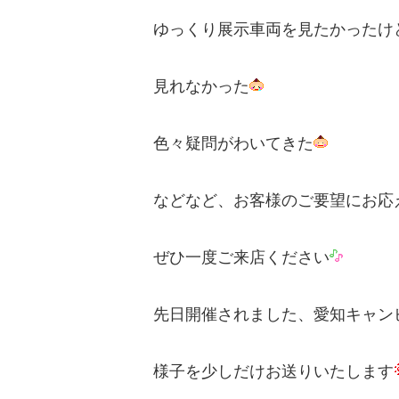
ゆっくり展示車両を見たかったけ
CRAFTPL
bott【日本総代理店】
職人たちの「コ
安全・快適・強度が特長の車載用キャビネットで、お仕
カーインテリア
事しやすい「働くクルマ」にアップデート。
見れなかった
色々疑問がわいてきた
などなど、お客様のご要望にお応
ぜひ一度ご来店ください
先日開催されました、愛知キャン
様子を少しだけお送りいたします