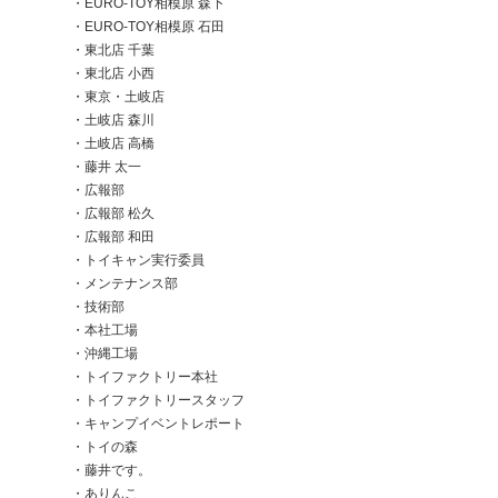
EURO-TOY相模原 森下
EURO-TOY相模原 石田
TFME事業部
】
東北店 千葉
キャンピングカーとは異なるBtoB/BtoG領域で、モビリ
面において
東北店 小西
ティやエネルギーに挑戦する新事業部
レストイレ」
東京・土岐店
土岐店 森川
土岐店 高橋
藤井 太一
広報部
広報部 松久
広報部 和田
トイキャン実行委員
メンテナンス部
技術部
本社工場
沖縄工場
トイファクトリー本社
トイファクトリースタッフ
キャンプイベントレポート
トイの森
藤井です。
ありんこ