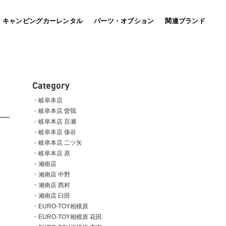
キャンピングカーレンタル
パーツ・オプション
関連ブランド
bott
(車載用キャビネット）
Category
岐阜本店
岐阜本店 曽我
岐阜本店 百瀬
MARU MOBI マルモビ
岐阜本店 俵谷
国土強靭化の推進へ！平時活用、有事機能発揮を形にし
岐阜本店 二ツ矢
たマルチパースモビリティ。
店。
岐阜本店 原
湘南店
湘南店 中野
湘南店 西村
湘南店 臼田
EURO-TOY相模原
EURO-TOY相模原 花田