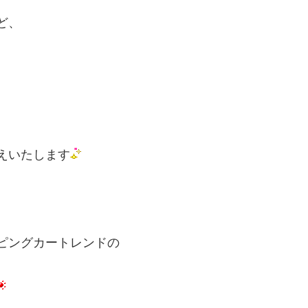
ど、
US クラフトプラス
clesana クレサナ【総代理店
ダワリ」をお届けする、
アウトドアや車中泊旅、災害時の衛生
用品ハンドメイドブランド。
革命をもたらす未来型の「ウォーター
えいたします
ピングカートレンドの