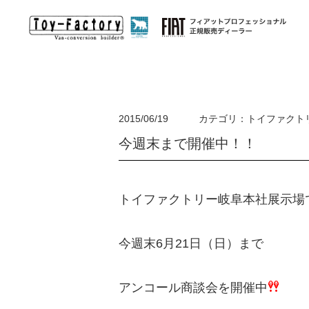
オリジナルキャンピングカー
2015/06/19
カテゴリ：トイファクト
今週末まで開催中！！
輸入車キャンピングカ
ー
(EURO-TOY)
HACO×HA
EURO-TOY ユーロトイ
バンライフを手
欧州が誇るモーターホーム・キャンピングトレーラーを
トイファクトリー岐阜本社展示場
ハイエースをベ
日本へ。オリジナルDUCATOキャンパー始動！
今週末6月21日（日）まで
アンコール商談会を開催中