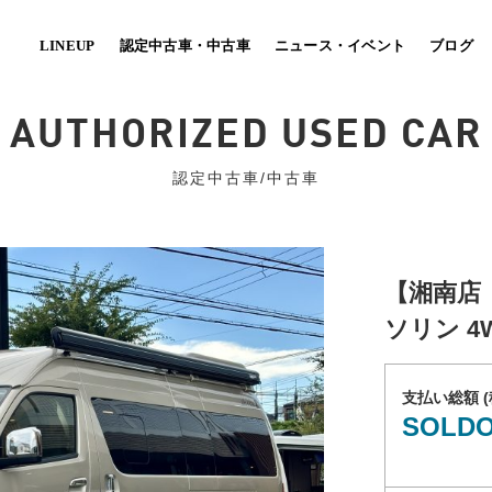
LINEUP
認定中古車・中古車
ニュース・イベント
ブログ
AUTHORIZED USED CAR
パーツ・車中泊ベッドキット
認定中古車/中古車
MARU MOBI
(自治体/法人向け）
CO ハコハコ
TOY-BIKE トイバイク
【湘南店 
軽に楽しめるエントリーモデル。
[キャンピングカー×ミニベロ]
ソリン 
ースに自由なレイアウトを実現！
旅の楽しさを提案する小径自転車専門
支払い総額 (
SOLD