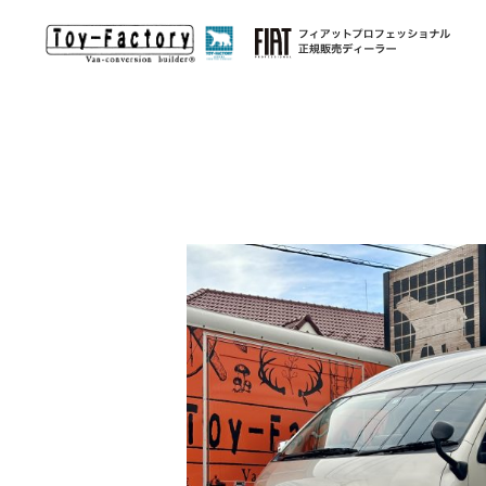
オリジナルキャンピングカー
輸入車キャンピングカ
ー
(EURO-TOY)
HACO×HA
EURO-TOY ユーロトイ
バンライフを手
欧州が誇るモーターホーム・キャンピングトレーラーを
ハイエースをベ
日本へ。オリジナルDUCATOキャンパー始動！