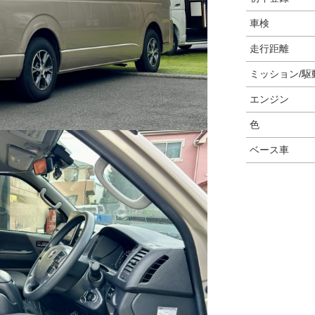
車検
走行距離
ミッション/駆
エンジン
色
ベース車