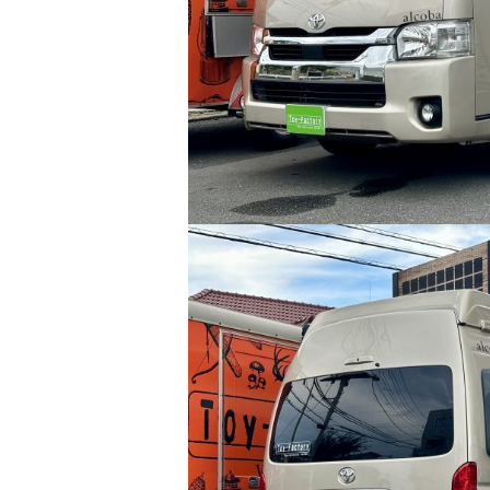
CRAFTPL
bott【日本総代理店】
職人たちの「コ
安全・快適・強度が特長の車載用キャビネットで、お仕
カーインテリア
事しやすい「働くクルマ」にアップデート。