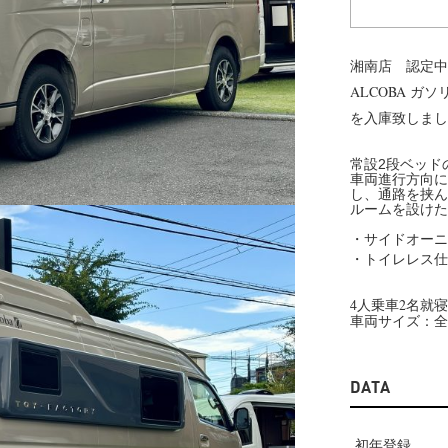
US クラフトプラス
clesana クレサナ【総代理店
ダワリ」をお届けする、
アウトドアや車中泊旅、災害時の衛生
湘南店 認定中
用品ハンドメイドブランド。
革命をもたらす未来型の「ウォーター
ALCOBA ガソ
を入庫致しまし
常設2段ベッド
車両進行方向に
し、通路を挟ん
ルームを設けた
・サイドオーニ
・トイレレス仕
4人乗車2名就寝
車両サイズ：全
DATA
初年登録