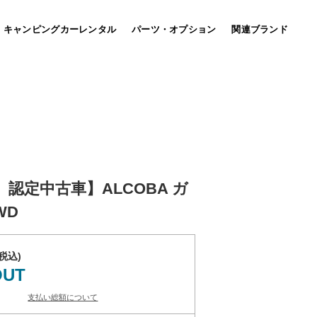
キャンピングカーレンタル
パーツ・オプション
関連ブランド
bott
(車載用キャビネット）
MARU MOBI マルモビ
認定中古車】ALCOBA ガ
国土強靭化の推進へ！平時活用、有事機能発揮を形にし
4WD
たマルチパースモビリティ。
店。
税込)
OUT
支払い総額について