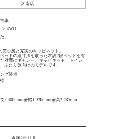
湘南店
TFME事業部
】
キャンピングカーとは異なるBtoB/BtoG領域で、モビリ
面において
古車
ティやエネルギーに挑戦する新事業部
レストイレ」
リン 4WD
た。
の安心感と充実のキャビネット。
ベッドの縦寸法を取った常設2段ベッドを有
だ対面にギャレー、キャビネット、トイレ
、ふたり旅向けのモデルです。
ング装備
様
長
5,380
mm×全幅
1,920
mm×全高
2,285
mm
令和2年11月