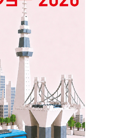
TFME事業部
】
キャンピングカーとは異なるBtoB/BtoG領域で、モビリ
面において
ティやエネルギーに挑戦する新事業部
レストイレ」