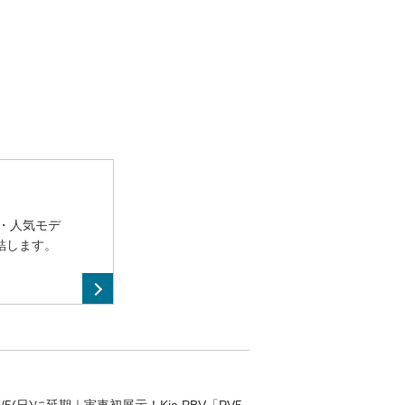
・人気モデ
結します。
)7/5(日)に延期｜実車初展示！Kia PBV「PV5