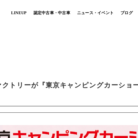
LINEUP
認定中古車・中古車
ニュース・イベント
ブログ
パーツ・車中泊ベッドキット
MARU MOBI
(自治体/法人向け）
CO ハコハコ
TOY-BIKE トイバイク
クトリーが『東京キャンピングカーショー2
軽に楽しめるエントリーモデル。
[キャンピングカー×ミニベロ]
ースに自由なレイアウトを実現！
旅の楽しさを提案する小径自転車専門