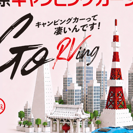
US クラフトプラス
clesana クレサナ【総代理店
ダワリ」をお届けする、
アウトドアや車中泊旅、災害時の衛生
用品ハンドメイドブランド。
革命をもたらす未来型の「ウォーター