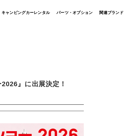
キャンピングカーレンタル
パーツ・オプション
関連ブランド
bott
(車載用キャビネット）
MARU MOBI マルモビ
026』に出展決定！
国土強靭化の推進へ！平時活用、有事機能発揮を形にし
たマルチパースモビリティ。
店。