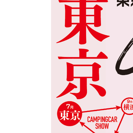
CRAFTPL
bott【日本総代理店】
職人たちの「コ
安全・快適・強度が特長の車載用キャビネットで、お仕
カーインテリア
事しやすい「働くクルマ」にアップデート。