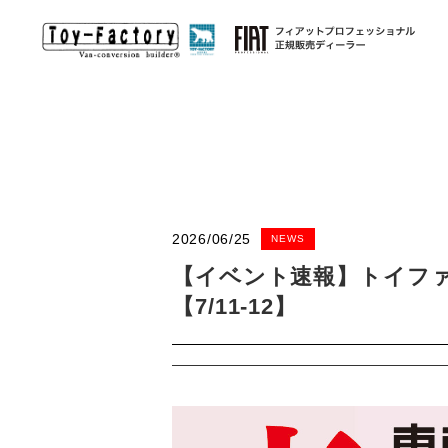
オリジナルキャンピングカー
輸入車キャンピングカ
ー
2026/06/25
NEWS
(EURO-TOY)
HACO×HA
EURO-TOY ユーロトイ
【イベント速報】トイファ
バンライフを手
欧州が誇るモーターホーム・キャンピングトレーラーを
ハイエースをベ
日本へ。オリジナルDUCATOキャンパー始動！
【7/11-12】